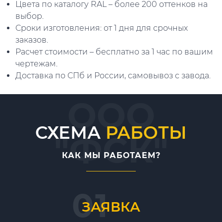
Цвета по каталогу RAL – более 200 оттенков на
выбор.
Сроки изготовления: от 1 дня для срочных
заказов.
Расчет стоимости – бесплатно за 1 час по вашим
чертежам.
Доставка по СПб и России, самовывоз с завода.
ООО
СХЕМА
РАБОТЫ
"ФСК"
КАК МЫ РАБОТАЕМ?
ЗАЯВКА